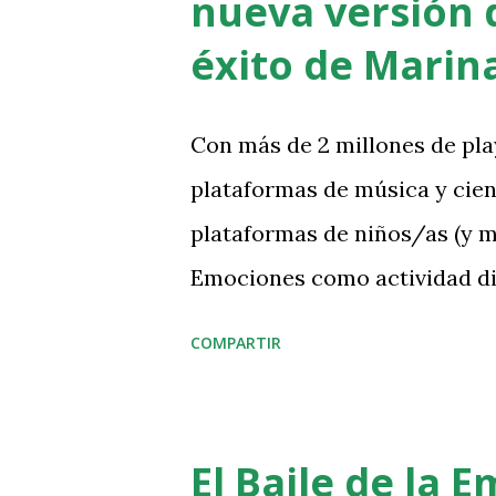
nueva versión 
éxito de Marin
Con más de 2 millones de pla
plataformas de música y cien
plataformas de niños/as (y m
Emociones como actividad did
más éxito del proyecto de ed
COMPARTIR
y de su cantante oficial Mari
demanda de esta canción, he
aire más moderno y juvenil, 
El Baile de la 