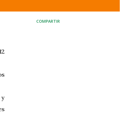
COMPARTIR
12
os
 y
es