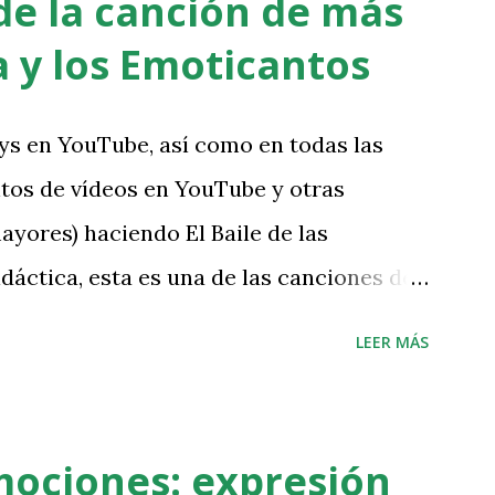
de la canción de más
a y los Emoticantos
ys en YouTube, así como en todas las
tos de vídeos en YouTube y otras
ayores) haciendo El Baile de las
áctica, esta es una de las canciones de
ucación emocional infantil Emoticantos,
LEER MÁS
na y los Emoticantos. Conscientes de la
mos querido remasterizarla dándole un
estilo dance, para seguir animando a
Emociones: expresión