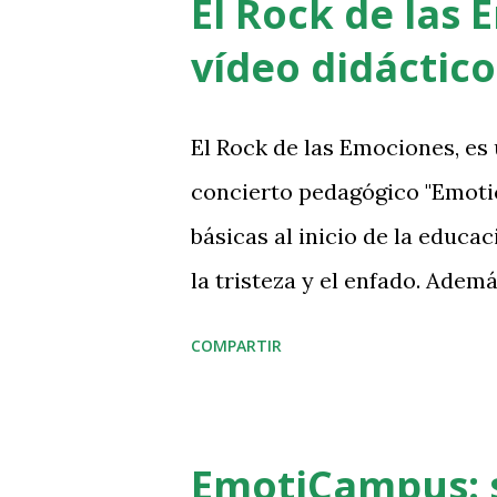
El Rock de las
relaciones inadecuadas - tóx
vídeo didáctic
cumplen tres funciones básic
vínculos emocionales con per
El Rock de las Emociones, es 
emociones y actitudes y 3) Af
concierto pedagógico "Emotic
Baile de las Emociones, ofrec
básicas al inicio de la educac
sobre la función expresiva-c
la tristeza y el enfado. Adem
tiempo que también trabaja d
la empatía y la secuencia P
COMPARTIR
el estribillo de la canción. E
los niños y niñas a aprenderse
la canción.
EmotiCampus: s