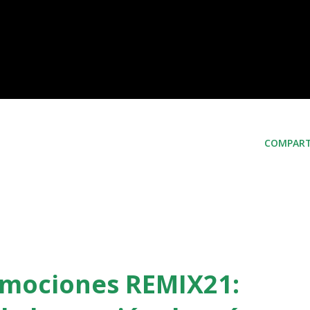
COMPART
 Emociones REMIX21: